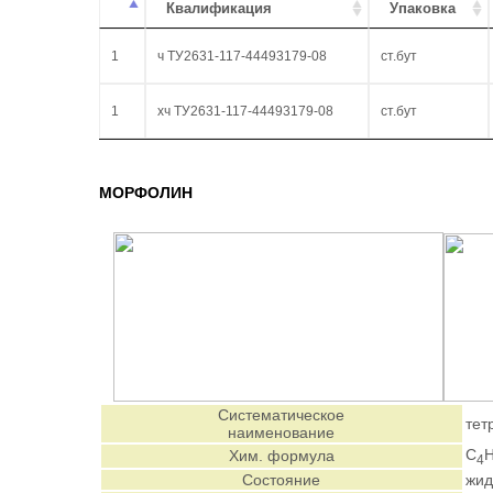
Квалификация
Упаковка
1
ч ТУ2631-117-44493179-08
ст.бут
1
хч ТУ2631-117-44493179-08
ст.бут
МОРФОЛИН
Систематическое
тет
наименование
C
Хим. формула
4
Состояние
жид