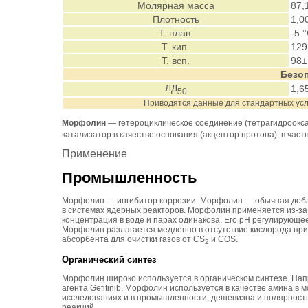
Молярная масса
87,
Плотность
1,0
Т. плав.
-5 
Т. кип.
129
Т. всп.
98±
Безо
ЛД
1,65
50
Приводятся данные для стандартных услов
Морфолин
— гетероциклическое соединение (тетрагидроокс
катализатор в качестве основания (акцептор протона), в ча
Применение
Промышленность
Морфолин — ингибитор коррозии. Морфолин — обычная добавка
в системах ядерных реакторов. Морфолин применяется из-за е
концентрация в воде и парах одинакова. Его pH регулирующе
Морфолин разлагается медленно в отсутствие кислорода при
абсорбента для очистки газов от CS
и COS.
2
Органический синтез
Морфолин широко используется в органическом синтезе. Нап
агента Gefitinib. Морфолин используется в качестве амина 
исследованиях и в промышленности, дешевизна и полярность
реакций.