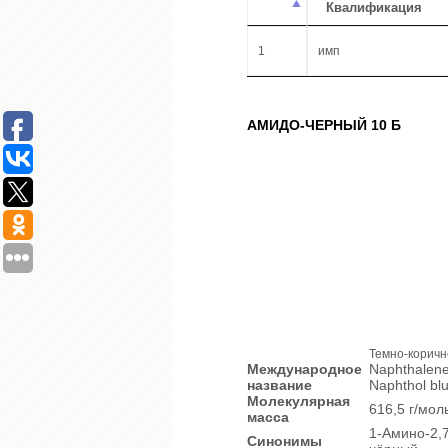
Квалификация
1
имп
АМИДО-ЧЕРНЫЙ 10 Б
Темно-корич
Международное
Naphthalene 
название
Naphthol blu
Молекулярная
616,5 г/мол
масса
1-Амино-2,7
Синонимы