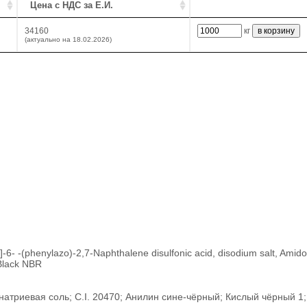
Цена с НДС за Е.И.
34160
кг
(актуально на 18.02.2026)
-6- -(phenylazo)-2,7-Naphthalene disulfonic acid, disodium salt, Amid
 Black NBR
атриевая соль; C.I. 20470; Анилин сине-чёрный; Кислый чёрный 1