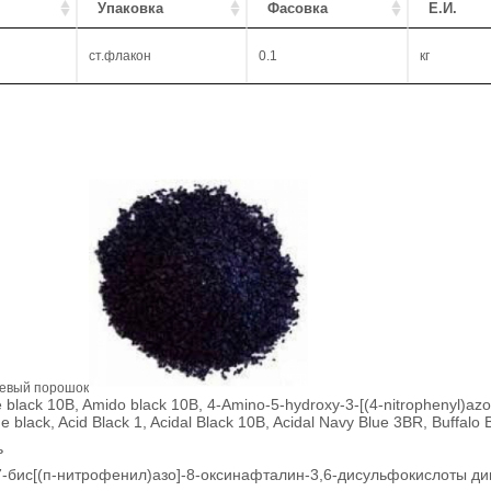
Упаковка
Фасовка
Е.И.
ст.флакон
0.1
кг
невый порошок
black 10B, Amido black 10B, 4-Amino-5-hydroxy-3-[(4-nitrophenyl)azo]
e black, Acid Black 1, Acidal Black 10B, Acidal Navy Blue 3BR, Buffalo
ь
-бис[(п-нитрофенил)азо]-8-оксинафталин-3,6-дисульфокислоты дин