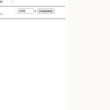
И.
кг
26)