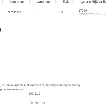
Упаковка
Фасовка
Е.И.
Цена с НДС за Е.
17690
ст.флакон
0.1
кг
(актуально на 18.02.20
Д
 основной красный 9, магента О, парафуксин гидрохлорид,
арозанилин хлорид
569-61-9
C
H
ClN
19
18
3