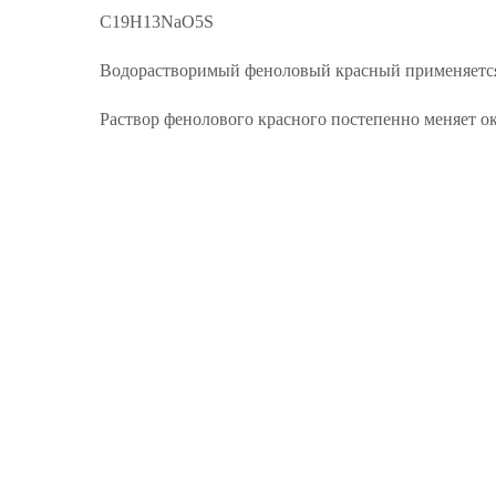
C19H13NaO5S
Водорастворимый феноловый красный применяется 
Раствор фенолового красного постепенно меняет окр