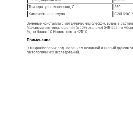
Температура плавления, С
250
Химическая формула
C20H20Cl
Зеленые кристаллы с металлическим блеском, водные раствор
Максимум светопоглощения (в 50% этаноле) 549-552 нм Абсорб 
%, не более 10 Индекс цвета 42510
Применение
В микробиологии: под названием основной и кислый фуксин э
гистологических исследований.