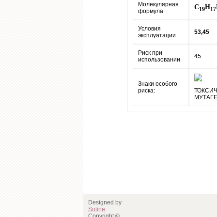
Молекулярная
C
H
19
17
формула
Условия
53,45
эксплуатации
Риск при
45
использовании
Знаки особого
риска:
ТОКСИЧ
МУТАГЕ
Designed by
Soline
Copyright ©