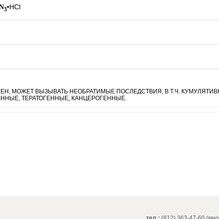
•
HCl
N
3
ЕН, МОЖЕТ ВЫЗЫВАТЬ НЕОБРАТИМЫЕ ПОСЛЕДСТВИЯ, В Т.Ч. КУМУЛЯТИВ
ННЫЕ, ТЕРАТОГЕННЫЕ, КАНЦЕРОГЕННЫЕ.
тел.:
(812) 363-47-60 (мн