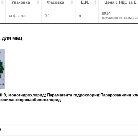
Упаковка
Фасовка
Е.И.
Цена с НДС за Е.
8540
ст.флакон
0.1
кг
(актуально на 18.02.202
 ДЛЯ МБЦ
ный 9, моногидрохлорид; Парамагента гидрохлорид;Парарозанилин х
фенилангидрокарбинолхлорид
9