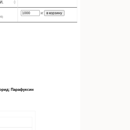
И.
кг
6)
лорид; Парафуксин