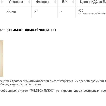
Упаковка
Фасовка
Е.И.
Цена с НДС за Е.
610
п/э кан
20
л
(актуально на 16.02.202
ля промывки теплообменников)
осится к
профессиональной серии
высокоэффективных средств промывки т
борудования различного типа.
лообменных систем "МЕДЕСК-ПЛЮС" не наносит вреда резиновым про