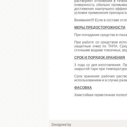
растворяет отложения в течен
поверхность обильно промывае
достижения наилучшего эффекта
условия применения препарата
Внимание!!!! Если в составе от
МЕРЫ ПРЕДОСТОРОЖНОСТИ
При попадании средства в глаза
При работе со средством испо
защитные очки) по ТНПА. Сред
сточными водами токсичных, вз
СРОК И ПОРЯДОК ХРАНЕНИЯ
3 года со дня изготовления. П
закрытой таре при температуре 
Срок хранения рабочих раств
использованием и в случае раз
ФАСОВКА
Химстойкая герметичная полиэ
Designed by