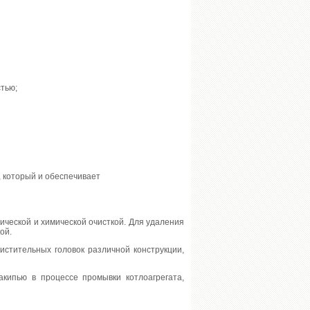
стью;
 который и обеспечивает
еской и химической очисткой. Для удаления
й.
стительных головок различной конструкции,
накипью в процессе промывки котлоагрегата,