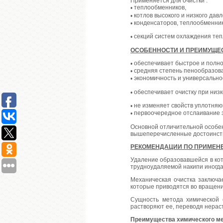
Применяется для очистки :
теплообменников,
•
котлов высокого и низкого дав
•
конденсаторов, теплообменник
•
секций систем охлаждения теп
•
ОСОБЕННОСТИ И ПРЕИМУЩЕ
обеспечивает быстрое и полн
•
средняя степень пенообразов
•
экономичность и универсально
•
обеспечивает очистку при низк
•
не изменяет свойств уплотня
•
первоочередное отслаивание з
•
Основной отличительной особе
вышеперечисленные достоинст
РЕКОМЕНДАЦИИ ПО ПРИМЕН
Удаление образовавшейся в кот
трудноудаляемой накипи иногда
Механическая очистка заключа
которые приводятся во вращени
Сущность метода химической 
растворяют ее, переводя нерас
Преимущества химического м