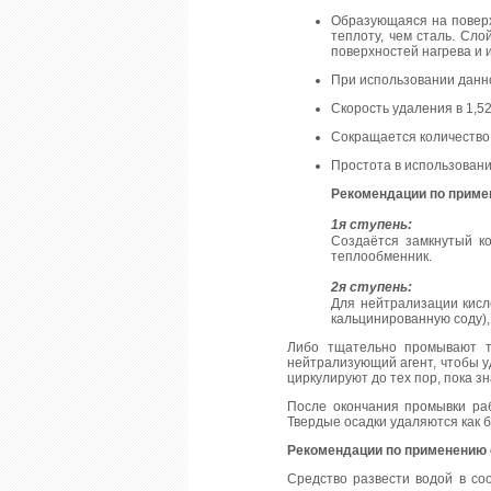
Образующаяся на поверхн
теплоту, чем сталь. Сло
поверхностей нагрева и
При использовании данно
Скорость удаления в 1,52
Сокращается количество
Простота в использовани
Рекомендации по приме
1я ступень:
Создаётся замкнутый к
теплообменник.
2я ступень:
Для нейтрализации кис
кальцинированную соду),
Либо тщательно промывают те
нейтрализующий агент, чтобы
циркулируют до тех пор, пока зн
После окончания промывки раб
Твердые осадки удаляются как 
Рекомендации по применению с
Средство развести водой в со