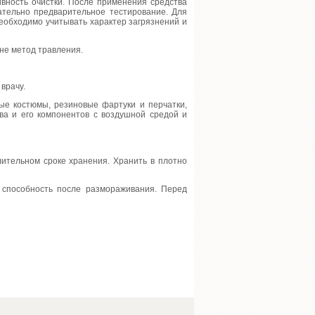
ивность очистки. После применения средства
лательно предварительное тестирование. Для
еобходимо учитывать характер загрязнений и
 не метод травления.
врачу.
ые костюмы, резиновые фартуки и перчатки,
а и его компонентов с воздушной средой и
лительном сроке хранения. Хранить в плотно
 способность после размораживания. Перед