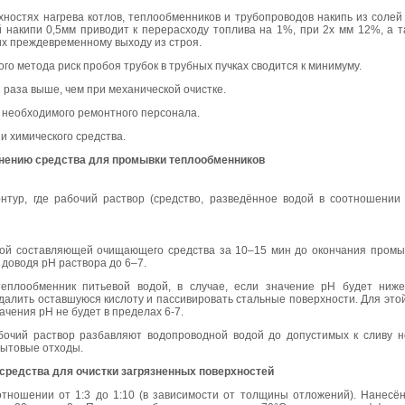
остях нагрева котлов, теплообменников и трубопроводов накипь из солей
й накипи 0,5мм приводит к перерасходу топлива на 1%, при 2х мм 12%, а 
 их преждевременному выходу из строя.
го метода риск пробоя трубок в трубных пучках сводится к минимуму.
 раза выше, чем при механической очистке.
 необходимого ремонтного персонала.
и химического средства.
нению средства для промывки теплообменников
онтур, где рабочий раствор (средство, разведённое водой в соотношени
лой составляющей очищающего средства за 10–15 мин до окончания промы
 доводя рН раствора до 6–7.
плообменник питьевой водой, в случае, если значение рН будет ниже
 удалить оставшуюся кислоту и пассивировать стальные поверхности. Для это
ачения рН не будет в пределах 6-7.
очий раствор разбавляют водопроводной водой до допустимых к сливу н
бытовые отходы.
редства для очистки загрязненных поверхностей
отношении от 1:3 до 1:10 (в зависимости от толщины отложений). Нанесё