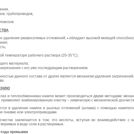
ления,
ов, трубопроводов,
ловозов.
СТВА
ое удаление ржавосолевых отложений;
обладает высокой моющей способно
•
ания;
сть;
ой температуре рабочего раствора (20-35°С);
ющего материала;
агрязнения с его уже последующим растворением.
нностью данного состава от других является механизм удаления загрязнений,
ва.
ЕНИЮ
лах и теплообменниках накипи может производиться двумя методами: механич
 применяют комбинированную очистку – химическую с механической доочистко
ется в удалении накипи и рыхлых отложений (шлама) с помощью накипеочи
е пневмо или электроприводами.
очистки заключается в том, что кислоты, вступая во взаимодействие с 
творимые в воде соли в растворимые.
етода промывки