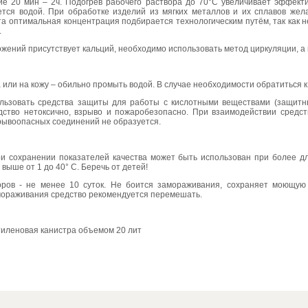
ие 20 мин – 2ч. Подогрев рабочего раствора до 70°С увеличивает эффект
тся водой. При обработке изделий из мягких металлов и их сплавов же
 оптимальная концентрация подбирается технологическим путём, так как н
.
ложений присутствует кальций, необходимо использовать метод циркуляции, а
 или на кожу – обильно промыть водой. В случае необходимости обратиться к 
льзовать средства защиты для работы с кислотными веществами (защитн
ство нетоксично, взрыво и пожаробезопасно. При взаимодействии средств
рывоопасных соединений не образуется.
ри сохранении показателей качества может быть использован при более д
выше от 1 до 40° С. Беречь от детей!
оров - не менее 10 суток. Не боится замораживания, сохраняет моющую
мораживания средство рекомендуется перемешать.
тиленовая канистра объемом 20 лит