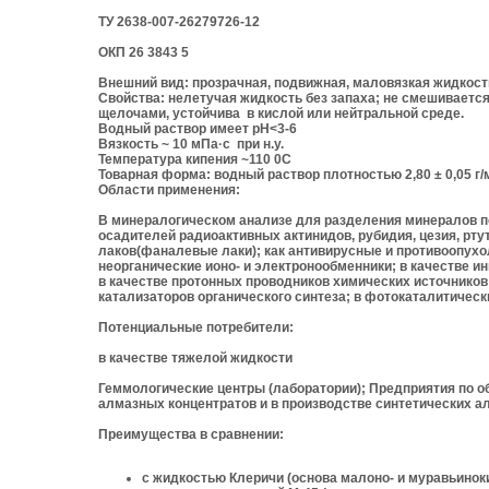
ТУ 2638-007-26279726-12
ОКП 26 3843 5
Внешний вид: прозрачная, подвижная, маловязкая жидкост
Свойства: нелетучая жидкость без запаха; не смешиваетс
щелочами, устойчива в кислой или нейтральной среде.
Водный раствор имеет pH<3-6
Вязкость ~ 10 мПа·с при н.у.
Температура кипения ~110 0С
Товарная форма: водный раствор плотностью 2,80 ± 0,05 г/мл
Области применения:
В минералогическом анализе для разделения минералов по 
осадителей радиоактивных актинидов, рубидия, цезия, рту
лаков(фаналевые лаки); как антивирусные и противоопух
неорганические ионо- и электронообменники; в качестве и
в качестве протонных проводников химических источников
катализаторов органического синтеза; в фотокаталитическ
Потенциальные потребители:
в качестве тяжелой жидкости
Геммологические центры (лаборатории); Предприятия по о
алмазных концентратов и в производстве синтетических а
Преимущества в сравнении:
с жидкостью Клеричи (основа малоно- и муравьинок