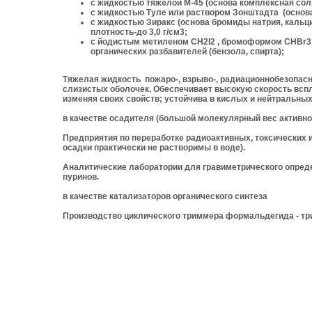
с жидкостью тяжелой М-45 (основа комплексная соль 
с жидкостью Туле или раствором Зонштадта (основа 
с жидкостью Зиракс (основа бромиды натрия, кальци
плотность-до 3,0 г/см3;
с йодистым метиленом СH2I2 , бромоформом СНВr3, 
органических разбавителей (бензола, спирта);
Тяжелая жидкость пожаро-, взрыво-, радиационнобезопасн
слизистых оболочек. Обеспечивает высокую скорость вспл
изменяя своих свойств; устойчива в кислых и нейтральных
в качестве осадителя (большой молекулярный вес активног
Предприятия по переработке радиоактивных, токсических 
осадки практически не растворимы в воде).
Аналитические лаборатории для гравиметрического опреде
пуринов.
в качестве катализаторов органического синтеза
Производство циклического триммера формальдегида - три