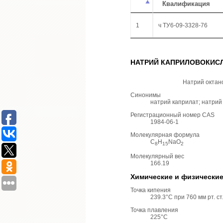
Квалификация
1
ч ТУ6-09-3328-76
НАТРИЙ КАПРИЛОВОКИС
Натрий октано
Синонимы
натрий каприлат; натрий
Регистрационный номер CAS
1984-06-1
Молекулярная формула
C
H
NaO
8
15
2
Молекулярный вес
166.19
Химические и физические
Точка кипения
239.3°C при 760 мм рт. ст
Точка плавления
225°C