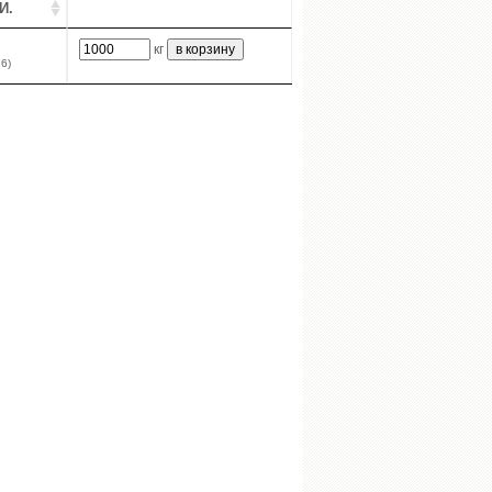
И.
кг
6)