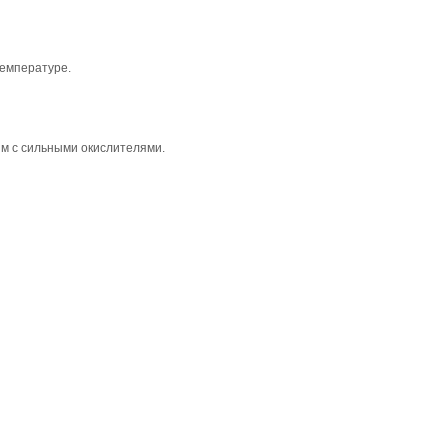
температуре.
м с сильными окислителями.