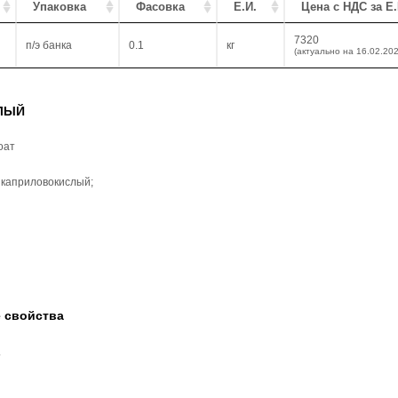
Упаковка
Фасовка
Е.И.
Цена с НДС за Е.
7320
п/э банка
0.1
кг
(актуально на 16.02.202
ЛЫЙ
ат
 каприловокислый;
 свойства
.