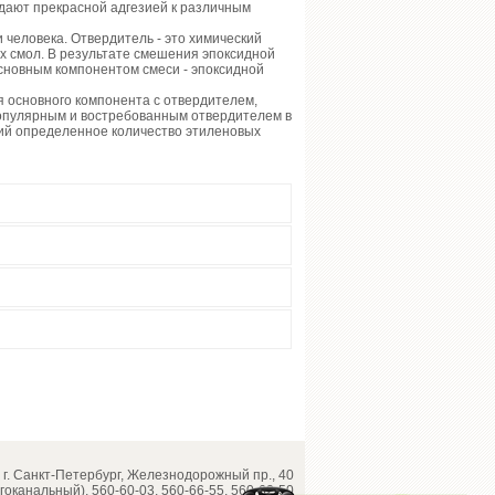
адают прекрасной адгезией к различным
человека. Отвердитель - это химический
ых смол. В результате смешения эпоксидной
основным компонентом смеси - эпоксидной
я основного компонента с отвердителем,
популярным и востребованным отвердителем в
ий определенное количество этиленовых
г. Санкт-Петербург, Железнодорожный пр., 40
огоканальный), 560-60-03, 560-66-55, 560-62-50