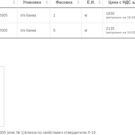
Упаковка
Фасовка
Е.И.
Цена с НДС за
1830
2005
п/э банка
1
кг
(актуально на 16.0
2135
2005
п/э банка
5
кг
(актуально на 16.0
005 (изм. № 1)
Близок по свойствам к отвердителю Л-19.