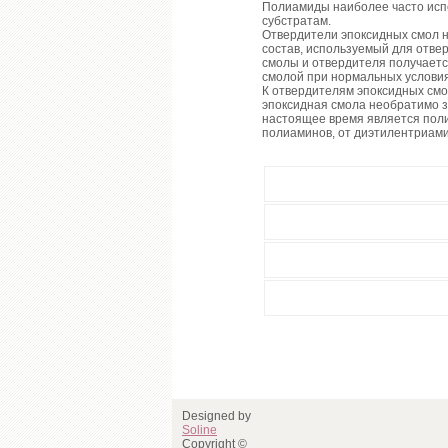
Полиамиды наиболее часто испол
субстратам.
Отвердители эпоксидных смол н
состав, используемый для отве
смолы и отвердителя получаетс
смолой при нормальных услови
К отвердителям эпоксидных смо
эпоксидная смола необратимо 
настоящее время является пол
полиаминов, от диэтилентриами
Designed by
Soline
Copyright ©