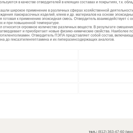
ьзуются в качестве отвердителей в клеящих составах и покрытиях, т.к. обл
ашли широкое применение в различных сферах хозяйственной деятельности 
рждения лакокрасочных изделий, клеев и др. материалов на основе эпоксидн
я готовая к применению эпоксидная смесь. Отвердитель взаимодействует с 
ях и при повышенной температуре.
л относится огромное количество различных веществ. В результате смешени
затвердевает и приобретает новые физико-химические свойства. Наиболее 
иэтиленполиамин. Отвердитель ПЭПА представляет собой состав, включающ
на до гексаэтиленгептамина и их пиперазинсодержащих аналогов.
тел.:
(812) 363-47-60 (мн