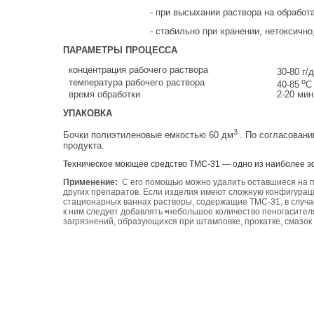
- при высыхании раствора на обработанной пов
- стабильно при хранении, нетоксично, по
ПАРАМЕТРЫ ПРОЦЕССА
концентрация рабочего раствора
30-80 г/
о
температура рабочего раствора
40-85
С
время обработки
2-20 мин
УПАКОВКА
3
Бочки полиэтиленовые емкостью 60 дм
. По согласован
продукта.
Техническое моющее средство ТМС-31 — одно из наиболее 
Применение:
С его помощью можно удалить оставшиеся на п
других препаратов. Если изделия имеют сложную конфигурац
стационарных ваннах растворы, содержащие ТМС-31, в случ
к ним следует добавлять •небольшое количество пеногасител
загрязнений, образующихся при штамповке, прокатке, смазо