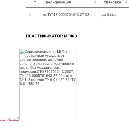
Квалификация
Упаковка
1
тех ТУ113-0005761643-27-92
п/э банка
ПЛАСТИФИКАТОР МГФ-9
 продукции
П