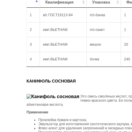
Квалификация
Упаковка
Фа
1
в/с ГОСТ19113-84
п/э банка
1
2
имп ВЬЕТНАМ
п/э пакет
1
3
имп ВЬЕТНАМ
мешок
20
4
имп ВЬЕТНАМ
бочка
240
КАНИФОЛЬ СОСНОВАЯ
Это смесь смоляных кислот, п
темно-красного цвета. Ее пол
абиетиновая кислота.
Применение
Проклейка бумаги и картона;
Эмульгатор для изготовления синтетического каучука,
Флюс-агент для удаления загрязнений и оксидных плен