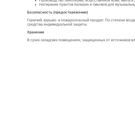
Производство линолеума, искусственной кожи, мыла и д
Натирание пуантов балерин и смычков для музыкальн
Безопасность (предостережение)
Горючий, взрыво- и пожароопасный продукт. По степени возде
средства индивидуальной защиты.
Хранение
В сухих складских помещениях, защищенных от источников влаг