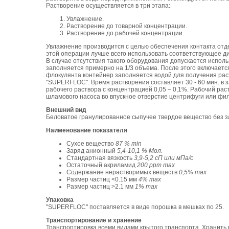
Растворение осуществляется в три этапа:
Увлажнение.
Растворение до товарной концентрации.
Растворение до рабочей концентрации.
Увлажнение производится с целью обеспечения контакта от
этой операции лучше всего использовать соответствующее д
В случае отсутствия такого оборудования допускается испол
заполняется примерно на 1/3 объема. После этого включает
флокулянта контейнер заполняется водой для получения раст
"SUPERFLOC". Время растворения составляет 30 - 60 мин. в 
рабочего раствора с концентрацией 0,05 – 0,1%. Рабочий рас
шламового насоса во впускное отверстие центрифуги или фил
Внешний вид
Беловатое гранулированное сыпучее твердое вещество без з
Наименование показателя
Сухое вещество
87 % min
Заряд анионный
5,4-10,1 % Мол.
Стандартная вязкость
3,9-5,2 сП или мПа/с
Остаточный акриламид
200 ppm max
Содержание нерастворимых веществ
0,5% max
Размер частиц <0.15 мм
4% max
Размер частиц >2.1 мм
1% max
Упаковка
"SUPERFLOC" поставляется в виде порошка в мешках по 25.
Транспортирование и хранение
Транспортировка всеми видами крытого транспорта. Хранить в