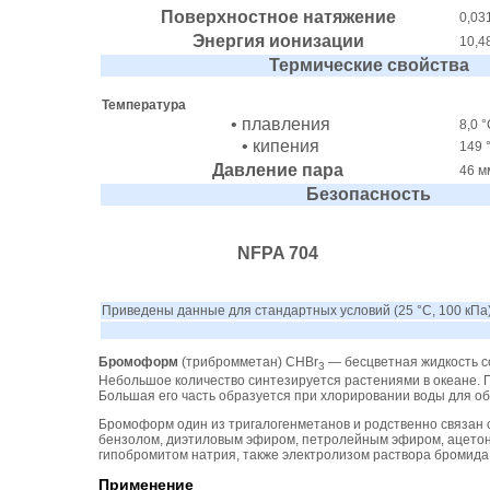
Поверхностное натяжение
0,03
Энергия ионизации
10,4
Термические свойства
Температура
• плавления
8,0 
• кипения
149 
Давление пара
46 мм
Безопасность
NFPA 704
Приведены данные для стандартных условий (25 °C, 100 кПа),
Бромоформ
(трибромметан) CHBr
— бесцветная жидкость со
3
Небольшое количество синтезируется растениями в океане. Пл
Большая его часть образуется при хлорировании воды для о
Бромоформ один из тригалогенметанов и родственно связа
бензолом, диэтиловым эфиром, петролейным эфиром, ацетон
гипобромитом натрия, также электролизом раствора бромид
Применение