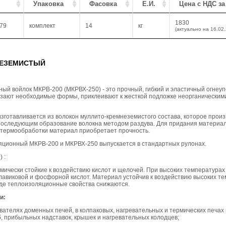
Упаковка
Фасовка
Е.И.
Цена с НДС за
1830
79
комплект
14
кг
(актуально на 16.02
НЕЗЕМИСТЫЙ
ый войлок МКРВ-200 (МКРВХ-250) - это прочный, гибкий и эластичный огне
резают необходимые формы, приклеивают к жесткой подложке неорганически
зготавливается из волокон муллито-кремнеземистого состава, которое произ
последующим образование волокна методом раздува. Для придания материалу
 термообработки материал приобретает прочность.
яционный МКРВ-200 и МКРВХ-250 выпускается в стандартных рулонах.
 :
имически стойкие к воздействию кислот и щелочей. При высоких температура
авиковой и фосфорной кислот. Материал устойчив к воздействию высоких те
еде теплоизоляционные свойства снижаются.
и:
вателях доменных печей, в колпаковых, нагревательных и термических печах п
, прибыльных надставок, крышек и нагревательных колодцев;