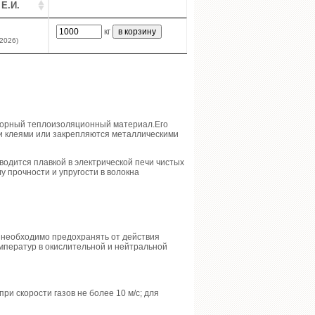
 Е.И.
кг
.2026)
упорный теплоизоляционный материал.Его
ми клеями или закрепляются металлическими
водится плавкой в электрической печи чистых
 прочности и упругости в волокна
х необходимо предохранять от действия
мператур в окислительной и нейтральной
ри скорости газов не более 10 м/с; для