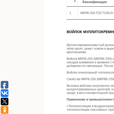
Квалификация
1
МКРВ-200 ГОСТ23619-
ВОЙЛОК МУЛЛИТОКРЕМ
Муллитокремнеземистый рулонн
легко кроят, режут ножом и вы
креплениями.
Войлок МКРВ-200 (МКРВХ-250) и
оксидов алюминия и кремния с 
добавляется связующее. После
Войлок огнеупорный теплоизол
Свойства МКРВ-200 (МКРВХ-250)
Волокна войлока огнупорного х
концентрированных щелочей, пл
среде; в восстановительной ср
Применение в промышленност
• Теплоизоляция в воздухонагре
теплоизоляции глиссажных труб