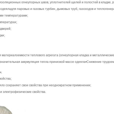
оизоляционных огнеупорных швов, уплотнителей щелей и полостей в кладке, р
деяладля паровых и газовых турбин, дымовых труб, газоходов и теплогенер
ими температурами;
мпературах;
 дверей;
ки;
 материалоемкости теплового агрегата (огнеупорная кладка и металлические
езначительная аккумуляция тепла принизкой массе одеяла•Снижение трудое
ь;
войства;
еяло сохраняет свои свойства при неоднократном применении;
 и электрофизические свойства.