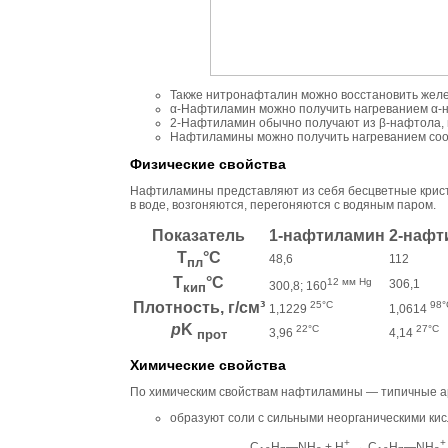
Также нитронафталин можно восстановить желез
α-Нафтиламин можно получить нагреванием α-н
2-Нафтиламин обычно получают из β-нафтола, н
Нафтиламины можно получить нагреванием соо
Физические свойства
Нафтиламины представляют из себя бесцветные крист
в воде, возгоняются, перегоняются с водяным паром.
Показатель
1-нафтиламин
2-нафт
T
°C
48,6
112
пл
T
°C
12 мм Hg
306,1
300,8; 160
кип
Плотность, г/см³
25°C
98°
1,1229
1,0614
p
K
22°C
27°C
3,96
4,14
прот
Химические свойства
По химическим свойствам нафтиламины — типичные а
образуют соли с сильными неорганическими ки
+
+
C
H
—NH
+ H
→ C
H
—NH