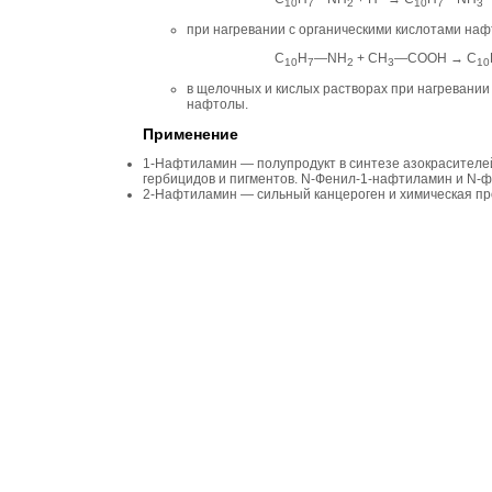
10
7
2
10
7
3
при нагревании с органическими кислотами на
C
H
—NH
+ CH
—COOH → C
10
7
2
3
10
в щелочных и кислых растворах при нагревании
нафтолы.
Применение
1-Нафтиламин — полупродукт в синтезе азокрасителе
гербицидов и пигментов. N-Фенил-1-нафтиламин и N-
2-Нафтиламин — сильный канцероген и химическая п