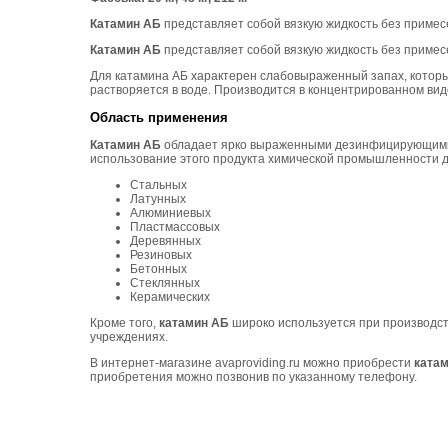
Катамин АБ
представляет собой вязкую жидкость без примесе
Катамин АБ
представляет собой вязкую жидкость без примесе
Для катамина АБ характерен слабовыраженный запах, котор
растворяется в воде. Производится в концентрированном вид
Область применения
Катамин АБ
обладает ярко выраженными дезинфицирующими,
использование этого продукта химической промышленности 
Стальных
Латунных
Алюминиевых
Пластмассовых
Деревянных
Резиновых
Бетонных
Стеклянных
Керамических
Кроме того,
катамин АБ
широко используется при производств
учреждениях.
В интернет-магазине avaproviding.ru можно приобрести
ката
приобретения можно позвонив по указанному телефону.