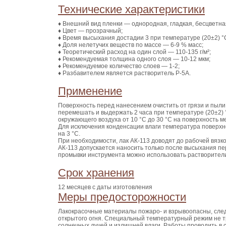
Технические характеристики
♦ Внешний вид пленки — однородная, гладкая, бесцветна
♦ Цвет — прозрачный;
♦ Время высыхания достадии 3 при температуре (20±2) °С
♦ Доля нелетучих веществ по массе — 6-9 % масс;
♦ Теоретический расход на один слой — 110-135 г/м²;
♦ Рекомендуемая толщина одного слоя — 10-12 мкм;
♦ Рекомендуемое количество слоев — 1-2;
♦ Разбавителем является растворитель Р-5А.
Применение
Поверхность перед нанесением очистить от грязи и пыли
перемешать и выдержать 2 часа при температуре (20±2) 
окружающего воздуха от 10 °С до 30 °С на поверхность 
Для исключения конденсации влаги температура поверхн
на 3 °С.
При необходимости, лак АК-113 доводят до рабочей вяз
АК-113 допускается наносить только после высыхания пер
промывки инструмента можно использовать растворители:
Срок хранения
12 месяцев с даты изготовления
Меры предосторожности
Лакокрасочные материалы пожаро- и взрывоопасны, след
открытого огня. Специальный температурный режим не т
солнечных лучей и излишней влаги. Работы проводить в 