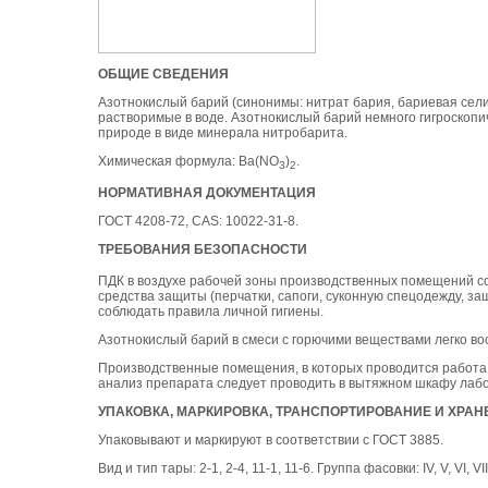
ОБЩИЕ СВЕДЕНИЯ
Азотнокислый барий (синонимы: нитрат бария, бариевая сели
растворимые в воде. Азотнокислый барий немного гигроскопи
природе в виде минерала нитробаритa.
Химическая формула: Ba(NO
)
.
3
2
НОРМАТИВНАЯ ДОКУМЕНТАЦИЯ
ГОСТ 4208-72, CAS: 10022-31-8.
ТРЕБОВАНИЯ БЕЗОПАСНОСТИ
ПДК в воздухе рабочей зоны производственных помещений со
средства защиты (перчатки, сапоги, суконную спецодежду, за
соблюдать правила личной гигиены.
Азотнокислый барий в смеси с горючими веществами легко во
Производственные помещения, в которых проводится работа 
анализ препарата следует проводить в вытяжном шкафу лаб
УПАКОВКА, МАРКИРОВКА, ТРАНСПОРТИРОВАНИЕ И ХРАН
Упаковывают и маркируют в соответствии с ГОСТ 3885.
Вид и тип тары: 2-1, 2-4, 11-1, 11-6. Группа фасовки: IV, V, VI, VII