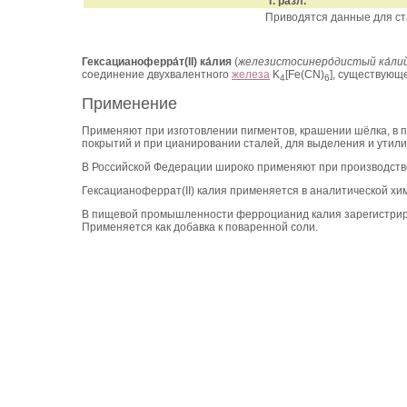
Т. разл.
Приводятся данные для ста
Гексацианоферра́т(II) ка́лия
(
железистосинеро́дистый ка́ли
соединение двухвалентного
железа
K
[Fe(CN)
], существующ
4
6
Применение
Применяют при изготовлении пигментов, крашении шёлка, в 
покрытий и при цианировании сталей, для выделения и утили
В Российской Федерации широко применяют при производстве 
Гексацианоферрат(II) калия применяется в аналитической хи
В пищевой промышленности ферроцианид калия зарегистрир
Применяется как добавка к поваренной соли.