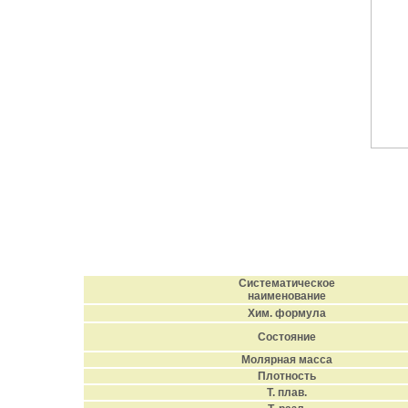
Систематическое
наименование
Хим. формула
Состояние
Молярная масса
Плотность
Т. плав.