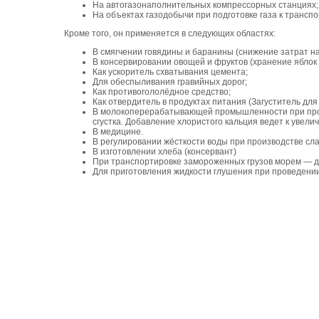
На автогазонаполнительных компрессорных станциях;
На объектах газодобычи при подготовке газа к транспо
Кроме того, он применяется в следующих областях:
В смягчении говядины и баранины (снижение затрат на 
В консервировании овощей и фруктов (хранение яблок
Как ускоритель схватывания цемента;
Для обеспыливания гравийных дорог;
Как противогололёдное средство;
Как отвердитель в продуктах питания (Загуститель дл
В молокоперерабатывающей промышленности при прои
сгустка. Добавление хлористого кальция ведет к увели
В медицине.
В регулировании жёсткости воды при производстве сл
В изготовлении хлеба (консервант)
При транспортировке замороженных грузов морем — д
Для приготовления жидкости глушения при проведении