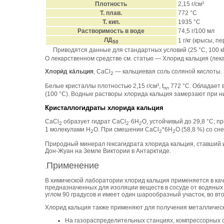
Плотность
2,15 г/см³
Т. плав.
772 °C
Т. кип.
1935 °C
Растворимость в воде
74,5 г/100 мл
ЛД
1 г/кг (крысы, п
50
Приводятся данные для стандартных условий (25 °C, 100 кП
О лекарственном средстве см. статью — Хлорид кальция (лек
Хлори́д ка́льция
, CaCl
— кальциевая соль соляной кислоты.
2
Белые кристаллы плотностью 2,15 г/см³, t
772 °C. Обладает в
пл
(100 °C). Водные растворы хлорида кальция замерзают при н
Кристаллогидраты хлорида кальция
CaCl
образует гидрат CaCl
·6H
O, устойчивый до 29,8 °C; 
2
2
2
1 молекулами H
O. При смешении CaCl
*6H
O (58,8 %) со сн
2
2
2
Природный минерал гексагидрата хлорида кальция, ставший и
Дон-Жуан на Земле Виктории в Антарктиде.
Применение
.
В химической лаборатории хлорид кальция применяется в ка
предназначенных для изоляции веществ в сосуде от водяных 
углом 90 градусов и имеет один шарообразный участок, во вт
Хлорид кальция также применяют для получения металлическо
На газораспределительных станциях, компрессорных 