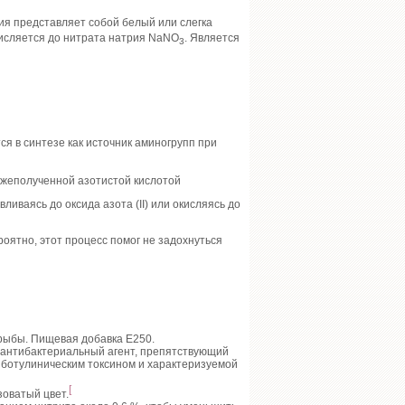
я представляет собой белый или слегка
кисляется до нитрата натрия NaNO
. Является
3
 в синтезе как источник аминогрупп при
вежеполученной азотистой кислотой
иваясь до оксида азота (II) или окисляясь до
роятно, этот процесс помог не задохнуться
 рыбы. Пищевая добавка E250.
к антибактериальный агент, препятствующий
ботулиническим токсином и характеризуемой
[
зоватый цвет.