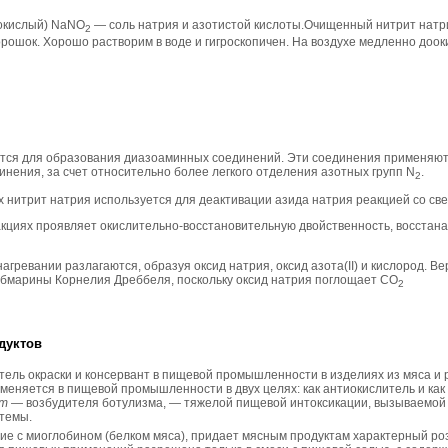
окислый) NaNO
— соль натрия и азотистой кислоты.Очищенный нитрит натри
2
рошок. Хорошо растворим в воде и гигроскопичен. На воздухе медленно доо
тся для образования диазоаминных соединений. Эти соединения применяются
инения, за счет относительно более легкого отделения азотных групп N
.
2
 нитрит натрия используется для деактивации азида натрия реакцией со с
кциях проявляет окислительно-восстановительную двойственность, восстанавл
гревании разлагаются, образуя оксид натрия, оксид азота(II) и кислород. Ве
убмарины Корнелия Дреббеля, поскольку оксид натрия поглощает CO
2
дуктов
тель окраски и консервант в пищевой промышленности в изделиях из мяса и
меняется в пищевой промышленности в двух целях: как антиокислитель и ка
um
— возбудителя ботулизма, — тяжелой пищевой интоксикации, вызываемой 
темы.
ие с миоглобином (белком мяса), придает мясным продуктам характерный ро