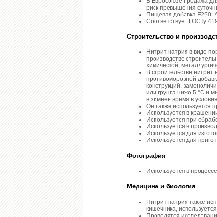
В Евросоюзе продажа для
риск превышения суточны
Пищевая добавка E250. А
Соответствует ГОСТу 4197
Строительство и производс
Нитрит натрия в виде по
производстве строительн
химической, металлургич
В строительстве нитрит 
противоморозной добавк
конструкций, замонолич
или грунта ниже 5 °C и 
в зимнее время в услови
Он также используется п
Используется в крашени
Используется при обрабо
Используется в производс
Используется для изгото
Используется для пригот
Фотография
Используется в процессе
Медицина и биология
Нитрит натрия также исп
кишечника, используется
Проводятся исследовани