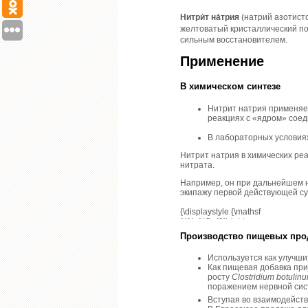
Нитри́т на́трия
(натрий азотист
желтоватый кристаллический по
сильным восстановителем.
Применение
В химическом синтезе
Нитрит натрия применяе
реакциях с «ядром» соед
В лабораторных условиях
Нитрит натрия в химических реа
нитрата.
Например, он при дальнейшем на
экипажу первой действующей с
Производство пищевых про
Используется как улучши
Как пищевая добавка при
росту
Clostridium botulin
поражением нервной сис
Вступая во взаимодейств