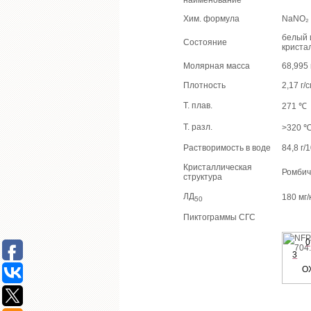
наименование
Хим. формула
NaNO₂
белый 
Состояние
криста
Молярная масса
68,995 
Плотность
2,17 г/с
Т. плав.
271 ℃
Т. разл.
>320 
Растворимость в воде
84,8 г/
Кристаллическая
Ромбич
структура
ЛД
180 мг/
50
Пиктограммы СГС
0
3
O