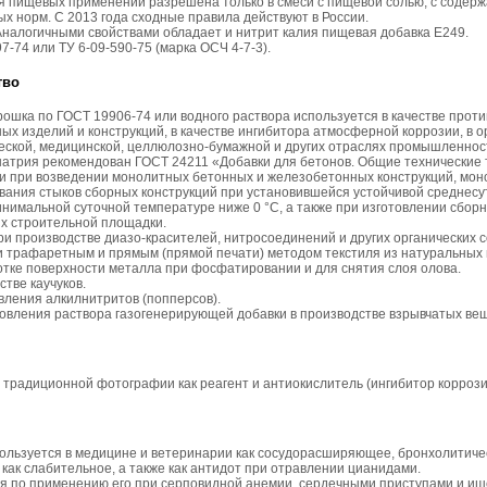
 пищевых применений разрешена только в смеси с пищевой солью, с содерж
х норм. C 2013 года сходные правила действуют в России.
налогичными свойствами обладает и нитрит калия пищевая добавка E249.
-74 или ТУ 6-09-590-75 (марка ОСЧ 4-7-3).
тво
рошка по ГОСТ 19906-74 или водного раствора используется в качестве прот
ых изделий и конструкций, в качестве ингибитора атмосферной коррозии, в ор
еской, медицинской, целлюлозно-бумажной и других отраслях промышленнос
натрия рекомендован ГОСТ 24211 «Добавки для бетонов. Общие технические 
и при возведении монолитных бетонных и железобетонных конструкций, мо
ивания стыков сборных конструкций при установившейся устойчивой среднес
минимальной суточной температуре ниже 0 °C, а также при изготовлении сбо
ях строительной площадки.
ри производстве диазо-красителей, нитросоединений и других органических 
и трафаретным и прямым (прямой печати) методом текстиля из натуральных 
тке поверхности металла при фосфатировании и для снятия слоя олова.
тве каучуков.
вления алкилнитритов (попперсов).
овления раствора газогенерирующей добавки в производстве взрывчатых вещ
 традиционной фотографии как реагент и антиокислитель (ингибитор коррози
ользуется в медицине и ветеринарии как сосудорасширяющее, бронхолитиче
 как слабительное, а также как антидот при отравлении цианидами.
я по применению его при серповидной анемии, сердечными приступами и ише