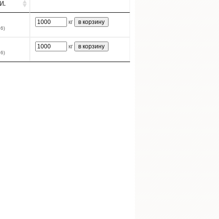
И.
кг
6)
кг
6)