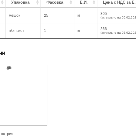
Упаковка
Фасовка
Е.И.
Цена с НДС за Е.
305
мешок
25
кг
(актуально на 05.02.202
366
п/э пакет
1
кг
(актуально на 05.02.202
ЫЙ
 натрия