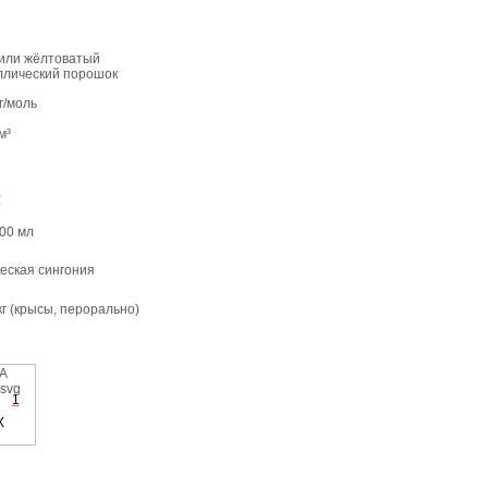
или жёлтоватый
ллический порошок
г/моль
м³
℃
100 мл
еская сингония
кг (крысы, перорально)
1
X