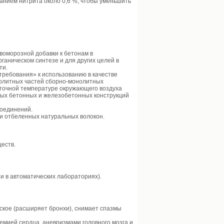
анием нитрита около 0,6 %, чтобы уменьшить
ивоморозной добавки к бетонам в
ганическом синтезе и для других целей в
ти.
требования» к использованию в качестве
нолитных частей сборно-монолитных
уточной температуре окружающего воздуха
рных бетонных и железобетонных конструкций
соединений.
и отбеленных натуральных волокон.
еств.
и в автоматических лабораториях).
ское (расширяет бронхи), снимает спазмы
мией сердца, аневризмами головного мозга и