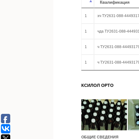
Квалификация
1
хч ТУ2631-088-444931
1
чда ТУ2631-088-44493
1
ч ТУ2631-088-4449317
1
ч ТУ2631-088-4449317
КСИЛОЛ ОРТО
ОБЩИЕ СВЕДЕНИЯ