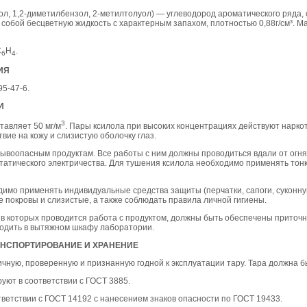
ол, 1,2-диметилбензол, 2-метилтолуол) — углеводород ароматического ряда, 
собой бесцветную жидкость с характерным запахом, плотностью 0,88г/см³. М
С
Н
.
6
4
ИЯ
5-47-6.
И
3
тавляет 50 мг/м
. Пары ксилола при высоких концентрациях действуют наркот
ие на кожу и слизистую оболочку глаз.
зрывоопасным продуктам. Все работы с ним должны проводиться вдали от огн
татического электричества. Для тушения ксилола необходимо применять тон
димо применять индивидуальные средства защиты (перчатки, сапоги, суконну
 покровы и слизистые, а также соблюдать правила личной гигиены.
 которых проводится работа с продуктом, должны быть обеспечены приточн
водить в вытяжном шкафу лаборатории.
РАНСПОРТИРОВАНИЕ И ХРАНЕНИЕ
ичную, проверенную и признанную годной к эксплуатации тару. Тара должна б
уют в соответствии с ГОСТ 3885.
тветствии с ГОСТ 14192 с нанесением знаков опасности по ГОСТ 19433.