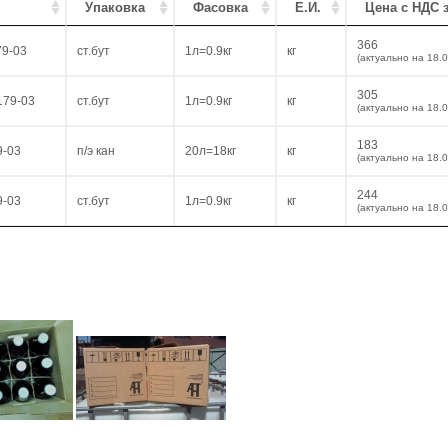
Упаковка
Фасовка
Е.И.
Цена с НДС з
366
79-03
ст.бут
1л=0.9кг
кг
(актуально на 18.
305
179-03
ст.бут
1л=0.9кг
кг
(актуально на 18.
183
9-03
п/э кан
20л=18кг
кг
(актуально на 18.
244
9-03
ст.бут
1л=0.9кг
кг
(актуально на 18.