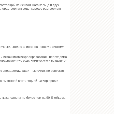
состоящий из бензольного кольца и двух
алорастворим в воде, хорошо растворим в
ически, вредно влияют на нервную систему,
я и источников искрообразования, необходимо
кораспыленную воду, химическую и воздушно-
ю спецодежду, защитные очки), не допуская
о-вытяжной вентиляцией. Отбор проб и
ыть заполнена не более чем на 90 % объема.