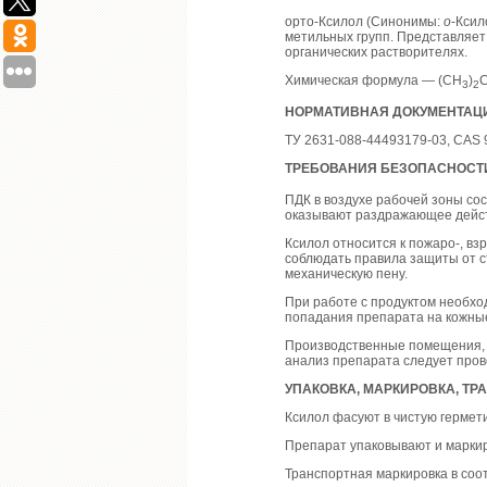
орто-Ксилол (Синонимы:
о
-Ксил
метильных групп. Представляет 
органических растворителях.
Химическая формула — (СН
)
3
2
НОРМАТИВНАЯ ДОКУМЕНТАЦ
ТУ 2631-088-44493179-03, CAS 9
ТРЕБОВАНИЯ БЕЗОПАСНОСТ
ПДК в воздухе рабочей зоны сос
оказывают раздражающее действ
Ксилол относится к пожаро-, в
соблюдать правила защиты от с
механическую пену.
При работе с продуктом необхо
попадания препарата на кожные
Производственные помещения, в
анализ препарата следует про
УПАКОВКА, МАРКИРОВКА, Т
Ксилол фасуют в чистую гермет
Препарат упаковывают и маркир
Транспортная маркировка в соо