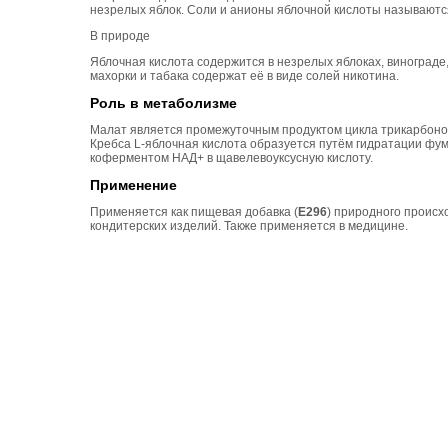
незрелых яблок. Соли и анионы яблочной кислоты называютс
В природе
Яблочная кислота содержится в незрелых яблоках, винограде,
махорки и табака содержат её в виде солей никотина.
Роль в метаболизме
Малат является промежуточным продуктом цикла трикарбоновы
Кребса L-яблочная кислота образуется путём гидратации фу
коферментом НАД+ в щавелевоуксусную кислоту.
Применение
Применяется как пищевая добавка (
Е296
) природного происх
кондитерских изделий. Также применяется в медицине.