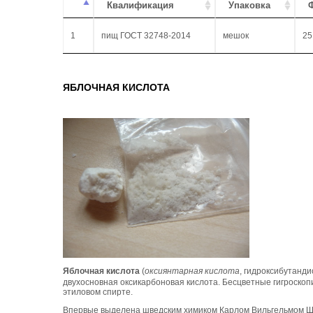
Квалификация
Упаковка
1
пищ ГОСТ 32748-2014
мешок
25
ЯБЛОЧНАЯ КИСЛОТА
Яблочная кислота
(
оксиянтарная кислота
, гидроксибутанд
двухосновная оксикарбоновая кислота. Бесцветные гигроскоп
этиловом спирте.
Впервые выделена шведским химиком Карлом Вильгельмом Шеел