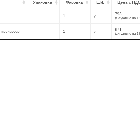
Упаковка
Фасовка
Е.И.
Цена с НДС
793
1
уп
(актуально на 1
671
е прекурсор
1
уп
(актуально на 1