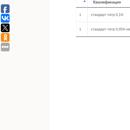
Квалификация
1
стандарт-титр 0,1Н
1
стандарт-титр 0,05Н н