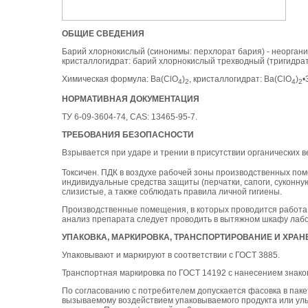
ОБЩИЕ СВЕДЕНИЯ
Барий хлорнокислый (синонимы: перхлорат бария) - неоргани
кристаллогидрат: барий хлорнокислый трехводный (тригидрат
Химическая формула: Ba(ClO
)
, кристаллогидрат: Ba(ClO
)
•
4
2
4
2
НОРМАТИВНАЯ ДОКУМЕНТАЦИЯ
ТУ 6-09-3604-74, CAS: 13465-95-7.
ТРЕБОВАНИЯ БЕЗОПАСНОСТИ
Взрывается при ударе и трении в присутствии органических в
Токсичен. ПДК в воздухе рабочей зоны производственных пом
индивидуальные средства защиты (перчатки, сапоги, суконну
слизистые, а также соблюдать правила личной гигиены.
Производственные помещения, в которых проводится работа 
анализ препарата следует проводить в вытяжном шкафу лаб
УПАКОВКА, МАРКИРОВКА, ТРАНСПОРТИРОВАНИЕ И ХРАН
Упаковывают и маркируют в соответствии с ГОСТ 3885.
Транспортная маркировка по ГОСТ 14192 с нанесением знако
По согласованию с потребителем допускается фасовка в паке
вызываемому воздействием упаковываемого продукта или ул