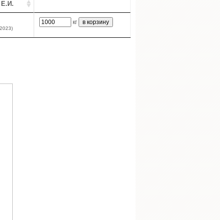
 Е.И.
кг
.2023)