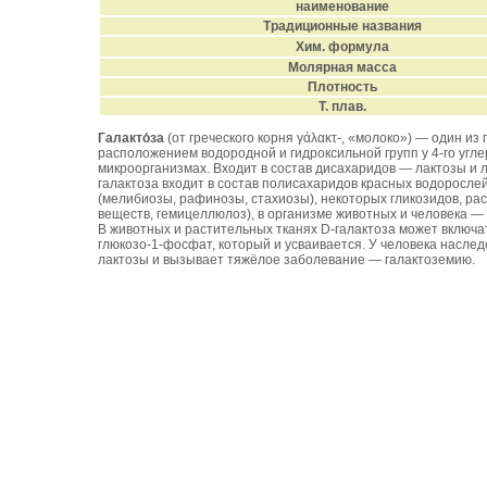
наименование
Традиционные названия
Хим. формула
Молярная масса
Плотность
Т. плав.
Галакто́за
(от греческого корня γάλακτ-, «молоко») — один и
расположением водородной и гидроксильной групп у 4-го угле
микроорганизмах. Входит в состав дисахаридов — лактозы и л
галактоза входит в состав полисахаридов красных водорослей
(мелибиозы, рафинозы, стахиозы), некоторых гликозидов, ра
веществ, гемицеллюлоз), в организме животных и человека —
В животных и растительных тканях D-галактоза может включа
глюкозо-1-фосфат, который и усваивается. У человека наслед
лактозы и вызывает тяжёлое заболевание — галактоземию.