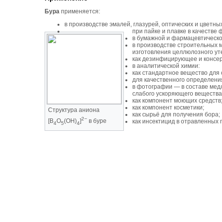
Бура
применяется:
в производстве эмалей, глазурей, оптических и цветных
при пайке и плавке в качестве 
в бумажной и фармацевтическ
в производстве строительных 
изготовления целлюлозного ут
как дезинфицирующее и консе
в аналитической химии:
как стандартное вещество для
для качественного определения
в фотографии — в составе мед
слабого ускоряющего вещества
как компонент моющих средств
как компонент косметики;
Структура аниона
как сырьё для получения бора;
2−
[B
O
(OH)
]
в буре
как инсектицид в отравленных 
4
5
4