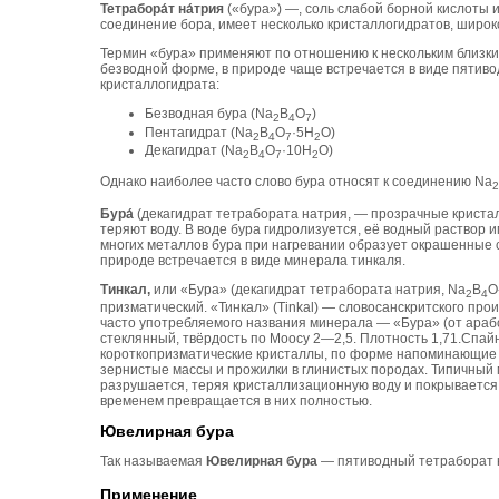
Тетрабора́т на́трия
(«бура») —, соль слабой борной кислоты 
соединение бора, имеет несколько кристаллогидратов, широк
Термин «бура» применяют по отношению к нескольким близки
безводной форме, в природе чаще встречается в виде пятиво
кристаллогидрата:
Безводная бура (Na
B
O
)
2
4
7
Пентагидрат (Na
B
O
·5H
O)
2
4
7
2
Декагидрат (Na
B
O
·10H
O)
2
4
7
2
Однако наиболее часто слово бура относят к соединению Na
2
Бура́
(декагидрат тетрабората натрия, — прозрачные кристал
теряют воду. В воде бура гидролизуется, её водный раствор
многих металлов бура при нагревании образует окрашенные 
природе встречается в виде минерала тинкаля.
Тинкал,
или «Бура» (декагидрат тетрабората натрия, Na
B
O
2
4
призматический. «Тинкал» (Tinkal) — словосанскритского п
часто употребляемого названия минерала — «Бура» (от араб
стеклянный, твёрдость по Моосу 2—2,5. Плотность 1,71.Спайно
короткопризматические кристаллы, по форме напоминающие 
зернистые массы и прожилки в глинистых породах. Типичный
разрушается, теряя кристаллизационную воду и покрывается 
временем превращается в них полностью.
Ювелирная бура
Так называемая
Ювелирная бура
— пятиводный тетраборат 
Применение