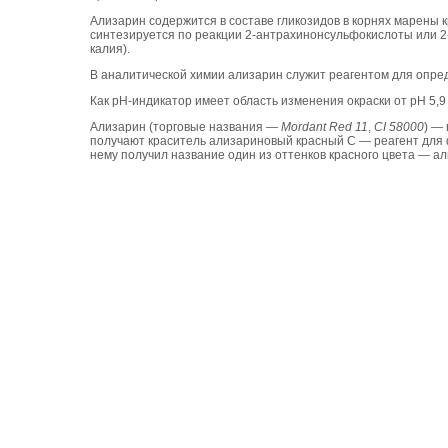
Ализарин содержится в составе гликозидов в корнях марены к
синтезируется по реакции 2-антрахинонсульфокислоты или 2
калия).
В аналитической химии ализарин служит реагентом для опре
Как pH-индикатор имеет область изменения окраски от pH 5,9 
Ализарин (торговые названия —
Mordant Red 11
,
CI 58000
) —
получают краситель ализариновый красный С — реагент для 
нему получил название один из оттенков красного цвета — а