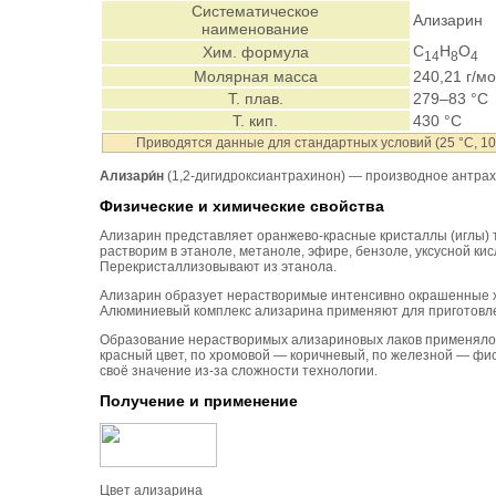
Систематическое
Ализарин
наименование
C
H
O
Хим. формула
14
8
4
Молярная масса
240,21 г/м
Т. плав.
279–83 °C
Т. кип.
430 °C
Приводятся данные для стандартных условий (25 °C, 100
Ализари́н
(1,2-дигидроксиантрахинон) — производное антрах
Физические и химические свойства
Ализарин представляет оранжево-красные кристаллы (иглы) тр
растворим в этаноле, метаноле, эфире, бензоле, уксусной кис
Перекристаллизовывают из этанола.
Ализарин образует нерастворимые интенсивно окрашенные хе
Алюминиевый комплекс ализарина применяют для приготовле
Образование нерастворимых ализариновых лаков применяло
красный цвет, по хромовой — коричневый, по железной — фи
своё значение из-за сложности технологии.
Получение и применение
Цвет ализарина