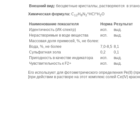
Внешний вид:
бесцветные кристаллы, растворяются в этанол
Химическая формула:
C
H
N
*HCl*H
O
12
8
2
2
Наименование показателя
Норма
Результат
Идентичность (ИК-спектр)
исп.
выд.
Нерастворимые в воде вещества
исп.
выд.
Массовая доля примесей, %, не более:
Вода, %, не более
7,0-8,5
8,1
Сульфатная зола
0,2
0,1
Пригодность в качестве индикатора
исп.
выд.
Чувствительность к F2+
исп.
выд.
Его используют для фотометрического определения Ре(II) (пре
[при действии в растворе на этот комплекс солей Ce(IV) крас