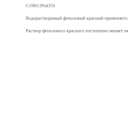
C19H13NaO5S
Водорастворимый феноловый красный применяется 
Раствор фенолового красного постепенно меняет окр