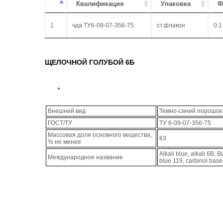
Квалификация
Упаковка
Ф
1
чда ТУ6-09-07-356-75
ст.флакон
0.1
ЩЕЛОЧНОЙ ГОЛУБОЙ 6Б
Внешний вид
Темно-синий порошок
ГОСТ/ТУ
ТУ 6-09-07-356-75
Массовая доля основного вещества,
83
% не менее
Alkali blue, alkali 6B; B
Международное название
blue 119, carbinol base