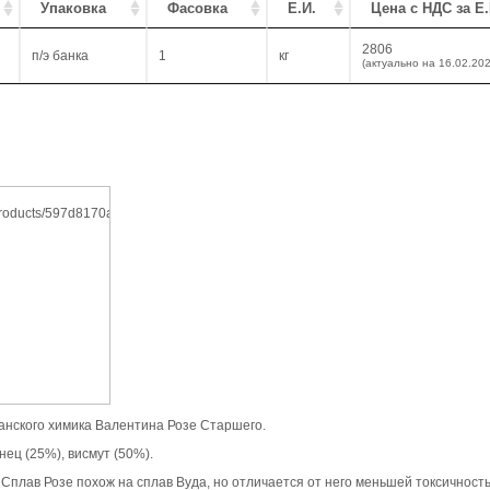
Упаковка
Фасовка
Е.И.
Цена с НДС за Е.
2806
п/э банка
1
кг
(актуально на 16.02.202
манского химика Валентина Розе Старшего.
нец (25%), висмут (50%).
Сплав Розе похож на сплав Вуда, но отличается от него меньшей токсичностью