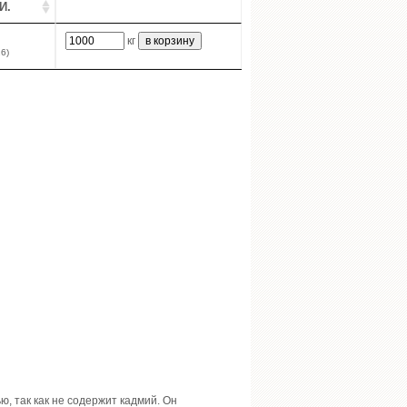
И.
кг
6)
, так как не содержит кадмий. Он