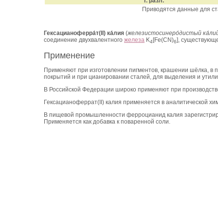
Т. разл.
Приводятся данные для ста
Гексацианоферра́т(II) ка́лия
(
железистосинеро́дистый ка́ли
соединение двухвалентного
железа
K
[Fe(CN)
], существующ
4
6
Применение
Применяют при изготовлении пигментов, крашении шёлка, в 
покрытий и при цианировании сталей, для выделения и утили
В Российской Федерации широко применяют при производстве 
Гексацианоферрат(II) калия применяется в аналитической хи
В пищевой промышленности ферроцианид калия зарегистрир
Применяется как добавка к поваренной соли.