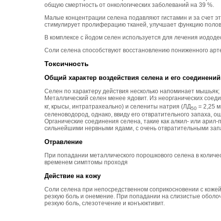
общую смертность от онкологических заболеваний на 39 %.
Малые концентрации селена подавляют гистамин и за счет э
стимулирует пролиферацию тканей, улучшает функцию полов
В комплексе с йодом селен используется для лечения иодод
Соли селена способствуют восстановлению пониженного арт
Токсичность
Общий характер воздействия селена и его соединений
Селен по характеру действия несколько напоминает мышьяк
Металлический селен менее ядовит. Из неорганических соед
кг, крысы, интратрахеально) и селениты натрия (ЛД
= 2,25 м
50
селеноводород, однако, ввиду его отвратительного запаха, о
Органические соединения селена, такие как алкил- или ари
сильнейшими нервными ядами, с очень отвратительными запах
Отравление
При попадании металлического порошкового селена в количест
временем симптомы проходя
Действие на кожу
Соли селена при непосредственном соприкосновении с кожей
резкую боль и онемение. При попадании на слизистые оболоч
резкую боль, слезотечение и конъюктивит.