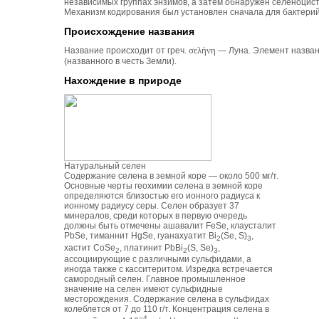
независимых группах энзимов, а затем обнаружен селеноцист
Механизм кодирования был установлен сначала для бактерий
Происхождение названия
Название происходит от греч.
σελήνη
— Луна. Элемент назван 
(названного в честь Земли).
Нахождение в природе
Натуральный селен
Содержание селена в земной коре — около 500 мг/т.
Основные черты геохимии селена в земной коре
определяются близостью его ионного радиуса к
ионному радиусу серы. Селен образует 37
минералов, среди которых в первую очередь
должны быть отмечены ашавалит FeSe, клаусталит
PbSe, тиманнит HgSe, гуанахуатит Bi
(Se, S)
,
2
3
хастит CoSe
, платинит PbBi
(S, Se)
,
2
2
3
ассоциирующие с различными сульфидами, а
иногда также с касситеритом. Изредка встречается
самородный селен. Главное промышленное
значение на селен имеют сульфидные
месторождения. Содержание селена в сульфидах
колеблется от 7 до 110 г/т. Концентрация селена в
−4