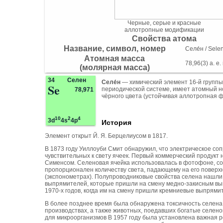
Черные, серые и красные
аллотропные модификации
Свойства атома
Название, символ, номер
Селе́н / Sele
Атомная масса
78,96(3) а. е. 
(молярная масса)
34
Селен
Селе́н
— химический элемент 16-й группы 
Se
периодической системе, имеет атомный 
78,971
чёрного цвета (устойчивая аллотропная ф
10
2
4
3d
4s
4p
История
Элемент открыт Й. Я. Берцелиусом в 1817.
В 1873 году Уиллоуби Смит обнаружил, что электрическое со
чувствительных к свету ячеек. Первый коммерческий продукт
Сименсом. Селеновая ячейка использовалась в фотофоне, соз
пропорционален количеству света, падающему на его поверх
(экспонометрах). Полупроводниковые свойства селена нашли 
выпрямителей, которые пришли на смену медно-закисным в
1970-х годов, когда им на смену пришли кремниевые выпрями
В более позднее время была обнаружена токсичность селена
производствах, а также животных, поедавших богатые селено
для микроорганизмов В 1957 году была установлена важная р