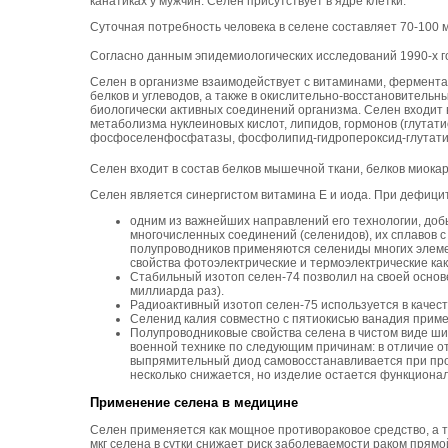
канатиках у мужчин. Селен присутствует в ядре клетки.
Суточная потребность человека в селене составляет 70-100 м
Согласно данным эпидемиологических исследований 1990-х г
Селен в организме взаимодействует с витаминами, ферментам
белков и углеводов, а также в окислительно-восстановитель
биологически активных соединений организма. Селен входит
метаболизма нуклеиновых кислот, липидов, гормонов (глута
фосфоселенфосфатазы, фосфолипид-гидропероксид-глутатион
Селен входит в состав белков мышечной ткани, белков миок
Селен является синергистом витамина E и иода. При дефицит
одним из важнейших направлений его технологии, добы
многочисленных соединений (селенидов), их сплавов с
полупроводников применяются селениды многих элемен
свойства фотоэлектрические и термоэлектрические как 
Стабильный изотоп селен-74 позволил на своей основ
миллиарда раз).
Радиоактивный изотоп селен-75 используется в качест
Селенид калия совместно с пятиокисью ванадия приме
Полупроводниковые свойства селена в чистом виде шир
военной технике по следующим причинам: в отличие от
выпрямительный диод самовосстанавливается при проб
несколько снижается, но изделие остается функциона
Применение селена в медицине
Селен применяется как мощное противораковое средство, а 
мкг селена в сутки снижает риск заболеваемости раком прямо