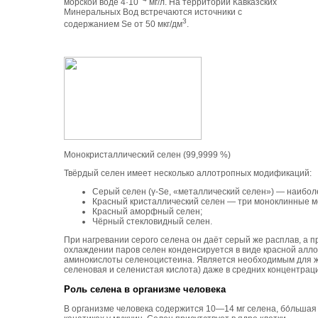
морской воде 4·10
мг/л. На территории Кавказских
Минеральных Вод встречаются источники с
3
содержанием Se от 50 мкг/дм
.
Монокристаллический селен (99,9999 %)
Твёрдый селен имеет несколько аллотропных модификаций:
Серый селен (γ-Se, «металлический селен») — наибол
Красный кристаллический селен — три моноклинные мо
Красный аморфный селен;
Чёрный стекловидный селен.
При нагревании серого селена он даёт серый же расплав, а 
охлаждении паров селен конденсируется в виде красной алл
аминокислоты селеноцистеина. Является необходимым для ж
селеновая и селенистая кислота) даже в средних концентрац
Роль селена в организме человека
В организме человека содержится 10—14 мг селена, бо́льшая 